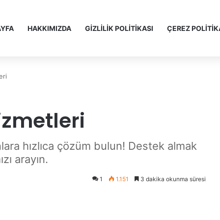
YFA
HAKKIMIZDA
GİZLİLİK POLİTİKASI
ÇEREZ POLİTİK
eri
izmetleri
nlara hızlıca çözüm bulun! Destek almak
zı arayın.
1
1.151
3 dakika okunma süresi