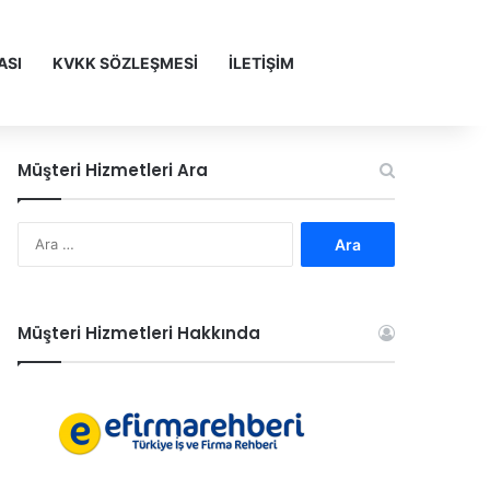
ASI
KVKK SÖZLEŞMESİ
İLETİŞİM
Müşteri Hizmetleri Ara
A
r
a
m
a
Müşteri Hizmetleri Hakkında
: