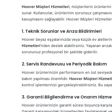
Hoover Müşteri Hizmetleri
, müşterilerin ürünlerin
sunar. Kullanıcılar, ürünlerinin sorunsuz çalışmasın
kavuşmasını sağlayabilir.
Hoover Müşteri Hizmetler
1. Teknik Sorunlar ve Arıza Bildirimleri
Hoover beyaz eşyalarınızda veya küçük ev aletlerini
Hizmetleri
’nden destek alabilirsiniz. Yaşanan arızala
sorununuz profesyonel bir şekilde giderilir.
2. Servis Randevusu ve Periyodik Bakım
Hoover ürünlerinizin performansını en üst seviyed
bakım yapılması önemlidir.
Hoover Müşteri Hizmetl
kontrol işlemlerinizi gerçekleştirebilirsiniz. Bu saye
3. Garanti Bilgilendirme ve Onarım Hizme
Hoover ürünlerinizin garanti süresi boyunca karşıla
Garanti kapsamındaki hizmetlerden faydalanmak ve g