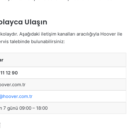
olayca Ulaşın
laydır. Aşağıdaki iletişim kanalları aracılığıyla Hoover ile
ervis talebinde bulunabilirsiniz:
ar
11 12 90
over.com.tr
@hoover.com.tr
n 7 günü 09:00 – 18:00
i