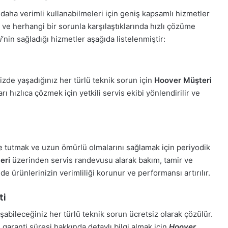
i daha verimli kullanabilmeleri için geniş kapsamlı hizmetler
ı ve herhangi bir sorunla karşılaştıklarında hızlı çözüme
i
’nin sağladığı hizmetler aşağıda listelenmiştir:
zde yaşadığınız her türlü teknik sorun için
Hoover Müşteri
rı hızlıca çözmek için yetkili servis ekibi yönlendirilir ve
e tutmak ve uzun ömürlü olmalarını sağlamak için periyodik
eri
üzerinden servis randevusu alarak bakım, tamir ve
de ürünlerinizin verimliliği korunur ve performansı artırılır.
ti
şabileceğiniz her türlü teknik sorun ücretsiz olarak çözülür.
aranti süresi hakkında detaylı bilgi almak için
Hoover