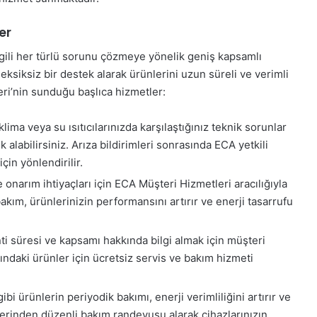
er
e ilgili her türlü sorunu çözmeye yönelik geniş kapsamlı
ksiksiz bir destek alarak ürünlerini uzun süreli ve verimli
leri’nin sunduğu başlıca hizmetler:
lima veya su ısıtıcılarınızda karşılaştığınız teknik sorunlar
alabilirsiniz. Arıza bildirimleri sonrasında ECA yetkili
in yönlendirilir.
 onarım ihtiyaçları için ECA Müşteri Hizmetleri aracılığıyla
bakım, ürünlerinizin performansını artırır ve enerji tasarrufu
ti süresi ve kapsamı hakkında bilgi almak için müşteri
ındaki ürünler için ücretsiz servis ve bakım hizmeti
ibi ürünlerin periyodik bakımı, enerji verimliliğini artırır ve
zerinden düzenli bakım randevusu alarak cihazlarınızın