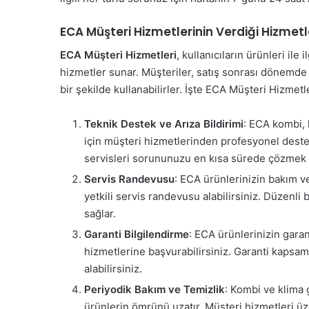
ECA Müşteri Hizmetlerinin Verdiği Hizmetl
ECA Müşteri Hizmetleri
, kullanıcıların ürünleri il
hizmetler sunar. Müşteriler, satış sonrası dönemde e
bir şekilde kullanabilirler. İşte ECA Müşteri Hizmet
Teknik Destek ve Arıza Bildirimi
: ECA kombi, k
için müşteri hizmetlerinden profesyonel destek 
servisleri sorununuzu en kısa sürede çözmek iç
Servis Randevusu
: ECA ürünlerinizin bakım ve
yetkili servis randevusu alabilirsiniz. Düzenli 
sağlar.
Garanti Bilgilendirme
: ECA ürünlerinizin garan
hizmetlerine başvurabilirsiniz. Garanti kapsam
alabilirsiniz.
Periyodik Bakım ve Temizlik
: Kombi ve klima g
ürünlerin ömrünü uzatır. Müşteri hizmetleri ü