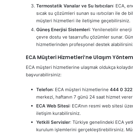
Termostatik Vanalar ve Su Isıtıcıları
: ECA, ene
sıcak su çözümleri sunan su ısıtıcıları ile de bi
müşteri hizmetleri ile iletişime geçebilirsiniz.
Güneş Enerjisi Sistemleri
: Yenilenebilir enerj
çevre dostu ve tasarruflu çözümler sunar. Gün
hizmetlerinden profesyonel destek alabilirsini
ECA Müşteri Hizmetleri’ne Ulaşım Yöntem
ECA müşteri hizmetlerine ulaşmak oldukça kolaydır
başvurabilirsiniz:
Telefon
: ECA müşteri hizmetlerine
444 0 322
merkezi, haftanın 7 günü 24 saat hizmet verer
ECA Web Sitesi
: ECA’nın resmi web sitesi üzer
iletişim kurabilirsiniz.
Yetkili Servisler
: Türkiye genelindeki ECA yetk
kurulum işlemlerini gerçekleştirebilirsiniz. Müş