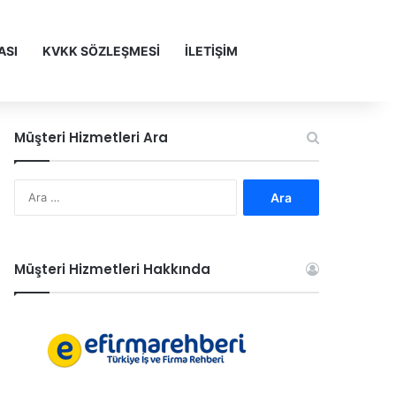
ASI
KVKK SÖZLEŞMESİ
İLETİŞİM
Müşteri Hizmetleri Ara
A
r
a
m
a
Müşteri Hizmetleri Hakkında
: