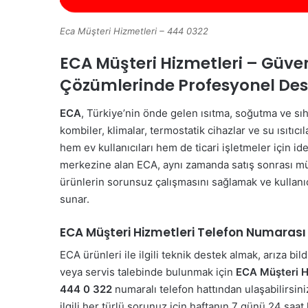
Eca Müşteri Hizmetleri – 444 0322
ECA Müşteri Hizmetleri – Güve
Çözümlerinde Profesyonel Des
ECA
, Türkiye’nin önde gelen ısıtma, soğutma ve sıhhi
kombiler, klimalar, termostatik cihazlar ve su ısıtıc
hem ev kullanıcıları hem de ticari işletmeler için i
merkezine alan ECA, aynı zamanda satış sonrası müş
ürünlerin sorunsuz çalışmasını sağlamak ve kullanıcıl
sunar.
ECA Müşteri Hizmetleri Telefon Numarası
ECA ürünleri ile ilgili teknik destek almak, arıza b
veya servis talebinde bulunmak için
ECA Müşteri H
444 0 322
numaralı telefon hattından ulaşabilirsin
ilgili her türlü sorunuz için haftanın 7 günü 24 saa