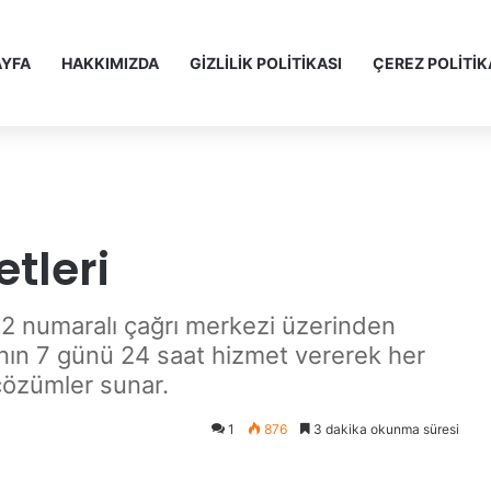
YFA
HAKKIMIZDA
GİZLİLİK POLİTİKASI
ÇEREZ POLİTİK
tleri
2 numaralı çağrı merkezi üzerinden
tanın 7 günü 24 saat hizmet vererek her
 çözümler sunar.
1
876
3 dakika okunma süresi