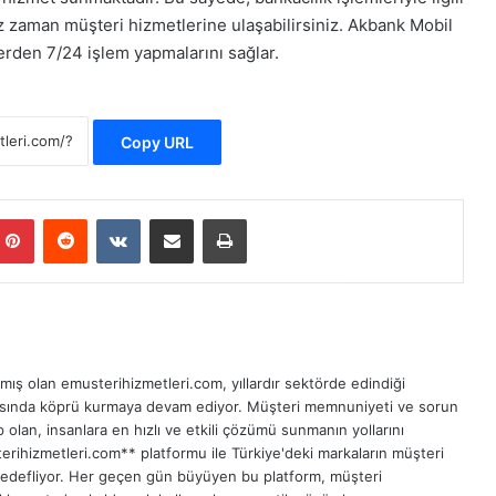
iz zaman müşteri hizmetlerine ulaşabilirsiniz. Akbank Mobil
 yerden 7/24 işlem yapmalarını sağlar.
Copy URL
Pinterest
Reddit
VKontakte
E-Posta ile paylaş
Yazdır
ış olan emusterihizmetleri.com, yıllardır sektörde edindiği
asında köprü kurmaya devam ediyor. Müşteri memnuniyeti ve sorun
 olan, insanlara en hızlı ve etkili çözümü sunmanın yollarını
erihizmetleri.com** platformu ile Türkiye'deki markaların müşteri
hedefliyor. Her geçen gün büyüyen bu platform, müşteri