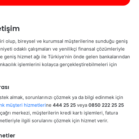
etişim
biri olup, bireysel ve kurumsal müşterilerine sunduğu geniş
yeti odaklı çalışmaları ve yenilikçi finansal çözümleriyle
ı ve geniş hizmet ağı ile Türkiye’nin önde gelen bankalarından
bankacılık işlemlerini kolayca gerçekleştirebilmeleri için
rası
estek almak, sorunlarınızı çözmek ya da bilgi edinmek için
k müşteri hizmetleri
ne
444 25 25
veya
0850 222 25 25
ağrı merkezi, müşterilerin kredi kartı işlemleri, fatura
etleriyle ilgili sorularını çözmek için hizmet verir.
metler