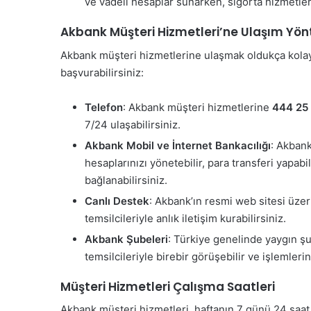
ve vadeli hesaplar sunarken, sigorta hizmetleri
Akbank Müşteri Hizmetleri’ne Ulaşım Yön
Akbank müşteri hizmetlerine ulaşmak oldukça kolay
başvurabilirsiniz:
Telefon
: Akbank müşteri hizmetlerine
444 25
7/24 ulaşabilirsiniz.
Akbank Mobil ve İnternet Bankacılığı
: Akbank
hesaplarınızı yönetebilir, para transferi yapabi
bağlanabilirsiniz.
Canlı Destek
: Akbank’ın resmi web sitesi üze
temsilcileriyle anlık iletişim kurabilirsiniz.
Akbank Şubeleri
: Türkiye genelinde yaygın ş
temsilcileriyle birebir görüşebilir ve işlemlerin
Müşteri Hizmetleri Çalışma Saatleri
Akbank müşteri hizmetleri, haftanın 7 günü 24 saat 