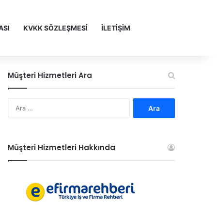
ASI
KVKK SÖZLEŞMESİ
İLETİŞİM
Müşteri Hizmetleri Ara
A
r
a
m
a
Müşteri Hizmetleri Hakkında
: