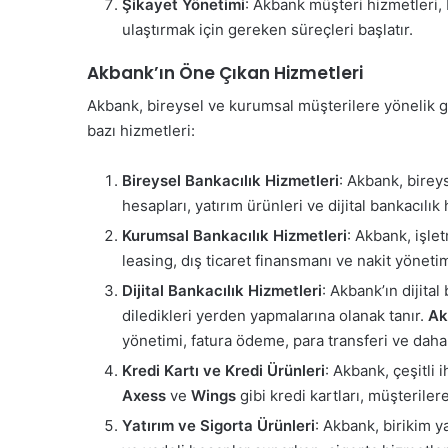
Şikayet Yönetimi
: Akbank müşteri hizmetleri, b
ulaştırmak için gereken süreçleri başlatır.
Akbank’ın Öne Çıkan Hizmetleri
Akbank, bireysel ve kurumsal müşterilere yönelik g
bazı hizmetleri:
Bireysel Bankacılık Hizmetleri
: Akbank, bireys
hesapları, yatırım ürünleri ve dijital bankacılık
Kurumsal Bankacılık Hizmetleri
: Akbank, işlet
leasing, dış ticaret finansmanı ve nakit yöneti
Dijital Bankacılık Hizmetleri
: Akbank’ın dijital
diledikleri yerden yapmalarına olanak tanır.
Ak
yönetimi, fatura ödeme, para transferi ve daha 
Kredi Kartı ve Kredi Ürünleri
: Akbank, çeşitli 
Axess
ve
Wings
gibi kredi kartları, müşterile
Yatırım ve Sigorta Ürünleri
: Akbank, birikim y