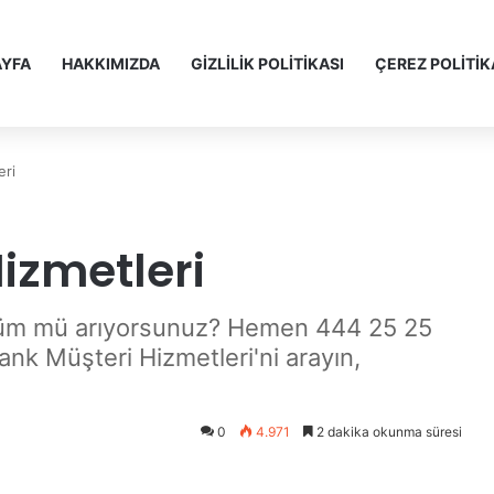
YFA
HAKKIMIZDA
GİZLİLİK POLİTİKASI
ÇEREZ POLİTİK
eri
izmetleri
 çözüm mü arıyorsunuz? Hemen 444 25 25
k Müşteri Hizmetleri'ni arayın,
0
4.971
2 dakika okunma süresi