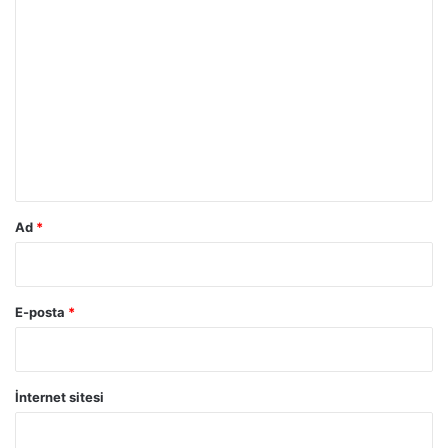
Y
o
r
u
m
*
Ad
*
E-posta
*
İnternet sitesi