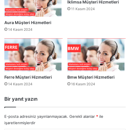
İklimsa Müşteri Hizmetleri
Ü
ş
11 Kasım 2024
t
e
Aura Müşteri Hizmetleri
r
14 Kasım 2024
i
H
i
z
m
e
t
l
Ferre Müşteri Hizmetleri
Bmw Müşteri Hizmetleri
e
14 Kasım 2024
16 Kasım 2024
r
i
Bir yanıt yazın
E-posta adresiniz yayınlanmayacak.
Gerekli alanlar
*
ile
işaretlenmişlerdir