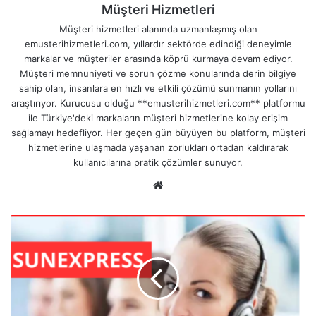
Müşteri Hizmetleri
Müşteri hizmetleri alanında uzmanlaşmış olan
emusterihizmetleri.com, yıllardır sektörde edindiği deneyimle
markalar ve müşteriler arasında köprü kurmaya devam ediyor.
Müşteri memnuniyeti ve sorun çözme konularında derin bilgiye
sahip olan, insanlara en hızlı ve etkili çözümü sunmanın yollarını
araştırıyor. Kurucusu olduğu **emusterihizmetleri.com** platformu
ile Türkiye'deki markaların müşteri hizmetlerine kolay erişim
sağlamayı hedefliyor. Her geçen gün büyüyen bu platform, müşteri
hizmetlerine ulaşmada yaşanan zorlukları ortadan kaldırarak
kullanıcılarına pratik çözümler sunuyor.
We
b
sit
S
esi
u
n
e
x
p
r