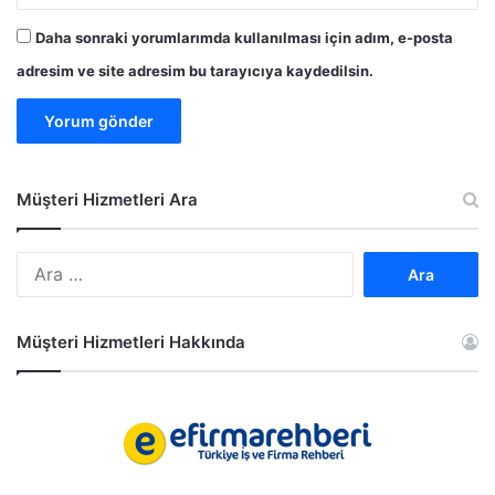
Daha sonraki yorumlarımda kullanılması için adım, e-posta
adresim ve site adresim bu tarayıcıya kaydedilsin.
Müşteri Hizmetleri Ara
A
r
a
m
Müşteri Hizmetleri Hakkında
a
: