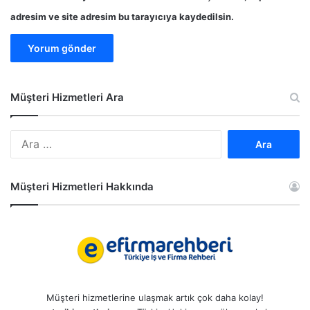
adresim ve site adresim bu tarayıcıya kaydedilsin.
Müşteri Hizmetleri Ara
A
r
a
m
Müşteri Hizmetleri Hakkında
a
:
Müşteri hizmetlerine ulaşmak artık çok daha kolay!