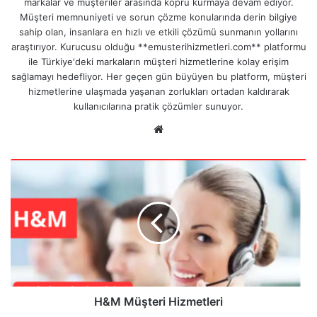
markalar ve müşteriler arasında köprü kurmaya devam ediyor.
Müşteri memnuniyeti ve sorun çözme konularında derin bilgiye
sahip olan, insanlara en hızlı ve etkili çözümü sunmanın yollarını
araştırıyor. Kurucusu olduğu **emusterihizmetleri.com** platformu
ile Türkiye'deki markaların müşteri hizmetlerine kolay erişim
sağlamayı hedefliyor. Her geçen gün büyüyen bu platform, müşteri
hizmetlerine ulaşmada yaşanan zorlukları ortadan kaldırarak
kullanıcılarına pratik çözümler sunuyor.
We
b
sit
H
esi
&
M
M
ü
ş
t
e
r
i
H&M Müşteri Hizmetleri
H