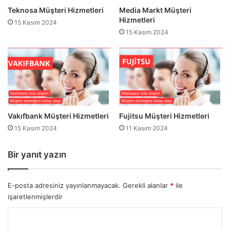
r
Teknosa Müşteri Hizmetleri
Media Markt Müşteri
i
Hizmetleri
15 Kasım 2024
4
15 Kasım 2024
4
4
:
S
o
r
u
l
Vakıfbank Müşteri Hizmetleri
Fujitsu Müşteri Hizmetleri
a
15 Kasım 2024
11 Kasım 2024
r
ı
Bir yanıt yazın
n
ı
z
E-posta adresiniz yayınlanmayacak.
Gerekli alanlar
*
ile
a
işaretlenmişlerdir
A
n
Y
ı